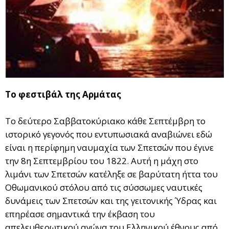
Το φεστιβάλ της Αρμάτας
Tο δεύτερο Σαββατοκύριακο κάθε Σεπτέμβρη το
ιστορικό γεγονός που εντυπωσιακά αναβιώνει εδώ
είναι η περίφημη ναυμαχία των Σπετσών που έγινε
την 8η Σεπτεμβρίου του 1822. Αυτή η μάχη στο
λιμάνι των Σπετσών κατέληξε σε βαρύτατη ήττα του
Οθωμανικού στόλου από τις σύσσωμες ναυτικές
δυνάμεις των Σπετσών και της γειτονικής Ύδρας και
επηρέασε σημαντικά την έκβαση του
απελευθερωτικού αγώνα του Ελληνικού έθνους από